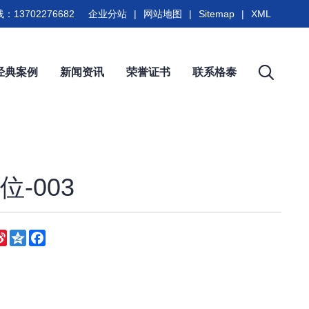
：13702276682
企业分站
|
网站地图
|
Sitemap
|
XML
经典案例
新闻资讯
荣誉证书
联系格泰
-003
eChat
Sina
Qzone
Facebook
Weibo