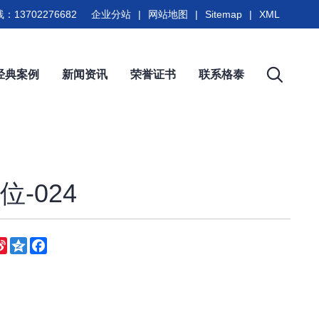
：13702276682
企业分站
|
网站地图
|
Sitemap
|
XML
经典案例
新闻资讯
荣誉证书
联系格泰
-024
eChat
Sina
Qzone
Facebook
Weibo