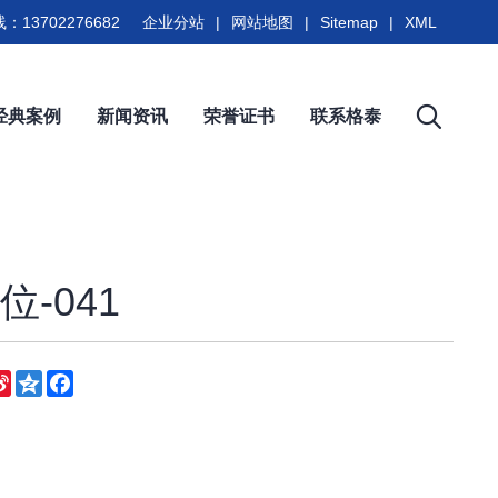
：13702276682
企业分站
|
网站地图
|
Sitemap
|
XML
经典案例
新闻资讯
荣誉证书
联系格泰
-041
eChat
Sina
Qzone
Facebook
Weibo