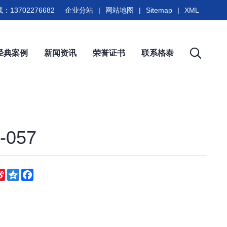
：13702276682
企业分站
|
网站地图
|
Sitemap
|
XML
经典案例
新闻资讯
荣誉证书
联系格泰
057
eChat
Sina
Qzone
Facebook
Weibo