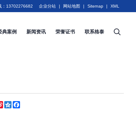
：13702276682
企业分站
|
网站地图
|
Sitemap
|
XML
经典案例
新闻资讯
荣誉证书
联系格泰
eChat
Sina
Qzone
Facebook
Weibo