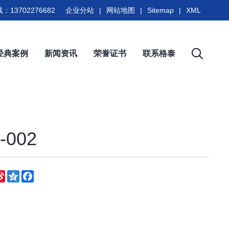
：13702276682
企业分站
|
网站地图
|
Sitemap
|
XML
经典案例
新闻资讯
荣誉证书
联系格泰
002
eChat
Sina
Qzone
Facebook
Weibo