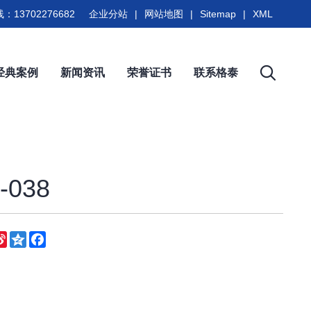
：13702276682
企业分站
|
网站地图
|
Sitemap
|
XML
经典案例
新闻资讯
荣誉证书
联系格泰
038
eChat
Sina
Qzone
Facebook
Weibo